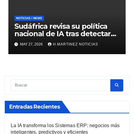
NOTICIAS / NEWS
Sudáfrica revisa su política
nacional de IA tras detectar
errores generados por
MAY 27, 2026
H.MARTINEZ NOTICIAS
inteligencia artificial
Entradas Recientes
La IA transforma los Sistemas ERP: negocios más
inteligentes, predictivos y eficientes