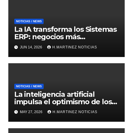
NOTICIAS / NEWS
La IA transforma los Sistemas
ERP: negocios más
inteligentes, predictivos y
JUN 14, 2026
H.MARTINEZ NOTICIAS
eficientes
NOTICIAS / NEWS
La inteligencia artificial
impulsa el optimismo de los
mercados internacionales
MAY 27, 2026
H.MARTINEZ NOTICIAS