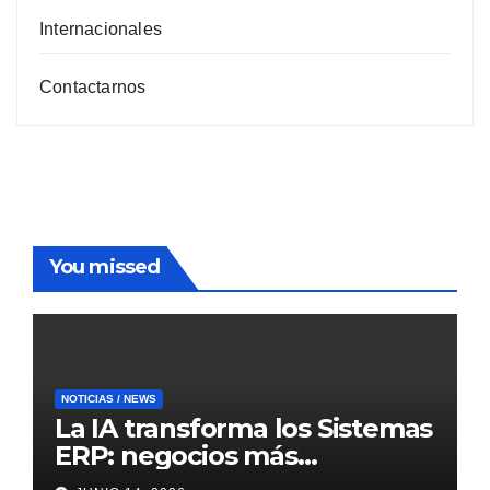
Internacionales
Contactarnos
You missed
NOTICIAS / NEWS
La IA transforma los Sistemas
ERP: negocios más
inteligentes, predictivos y