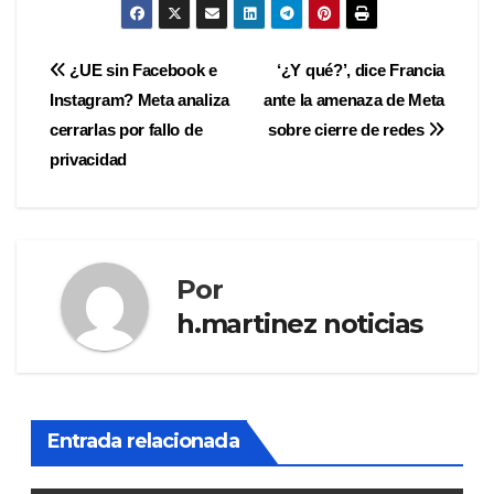
Navegación
¿UE sin Facebook e
‘¿Y qué?’, dice Francia
Instagram? Meta analiza
ante la amenaza de Meta
de
cerrarlas por fallo de
sobre cierre de redes
entradas
privacidad
Por
h.martinez noticias
Entrada relacionada