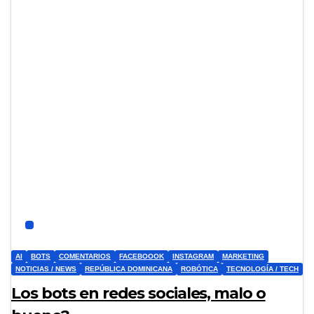
AI
BOTS
COMENTARIOS
FACEBOOOK
INSTAGRAM
MARKETING
NOTICIAS / NEWS
REPÚBLICA DOMINICANA
ROBÓTICA
TECNOLOGÍA / TECH
Los bots en redes sociales, malo o