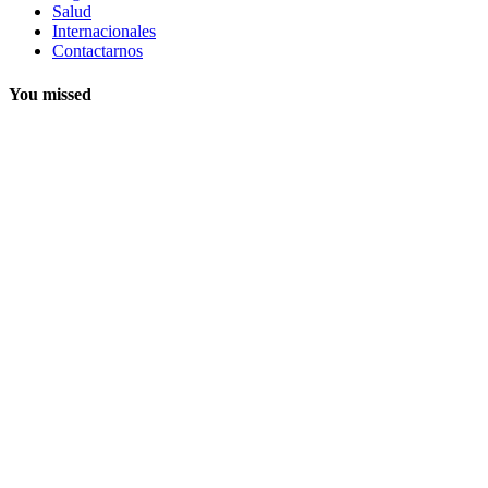
Salud
Internacionales
Contactarnos
You missed
Noticias /
News
La IA
transforma los
Sistemas ERP:
negocios más
inteligentes,
predictivos y
eficientes
junio 14, 2026
Noticias /
News
La inteligencia
artificial
impulsa el