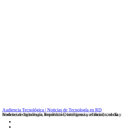
de IA acelera
una nueva
carrera global
de centros de
datos
mayo 27, 2026
Audiencia Tecnológica | Noticias de Tecnología en RD
Noticias de tecnología, innovación, inteligencia artificial, ciencia y tendencias digitales en República Dominicana y el mundo, al día.