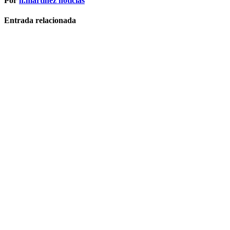
Por
h.martinez noticias
Entrada relacionada
Noticias /
News
La IA
transforma los
Sistemas ERP:
negocios más
inteligentes,
predictivos y
eficientes
Jun 14, 2026
h.martinez
noticias
Noticias /
News
La inteligencia
artificial
impulsa el