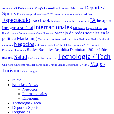
Deporte /
Bots
Consultor Harlem Martínez
Anime
AWS
calvicie
Cirujía
Sports
Elecciones presidenciales 2024
Errores en el marketing político
Espectáculo
IA
Facebook
Instagram
hackers
Hispamedia. Clustersoft
Internacionales
Inteligencia Artificial
Jeff Bezos
JuegosOnline
Los
Manejo de redes sociales en la
Beneficios de Coquetear con Otras Personas
Marketing
política
Marketing politico
medicamentos
Medicina
Medio Ambiente
Negocios
nanobots
política y marketing digital
Predicciones 2024
Prompts
Redes Sociales
Republica Dominicana 2024
robótica
Próximas elecciones
Tecnología / Tech
Salud
RPA
RSS
Seguridad
Social media
Viaje /
Una Historia Asombrosa del Barco más Grande Jamás Construido
UNPHU
Turismo
Video Juegos
Inicio
Noticias / News
Negocios
Internacionales
Economía
Tecnología / Tech
Deporte / Sports
Regionales