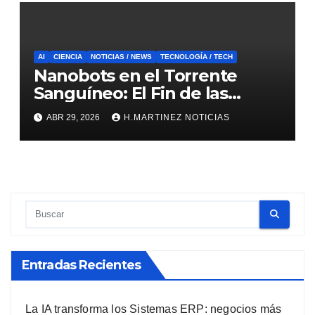
AI
CIENCIA
NOTICIAS / NEWS
TECNOLOGÍA / TECH
Nanobots en el Torrente
Sanguíneo: El Fin de las
Cirugías Invasivas tal como las
ABR 29, 2026
H.MARTINEZ NOTICIAS
Conocemos
Entradas Recientes
La IA transforma los Sistemas ERP: negocios más