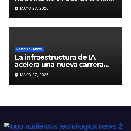
errores generados por
MAYO 27, 2026
inteligencia artificial
NOTICIAS / NEWS
La infraestructura de IA
acelera una nueva carrera
global de centros de datos
MAYO 27, 2026