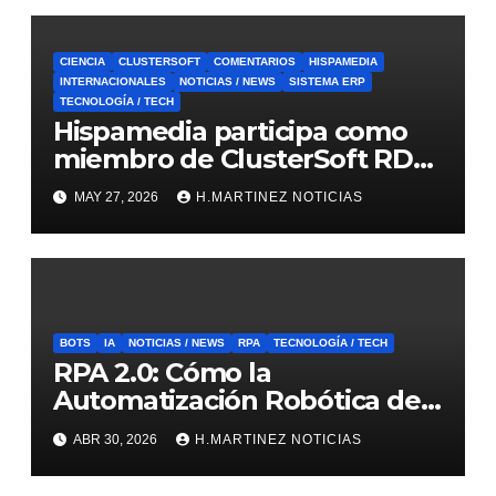
CIENCIA
CLUSTERSOFT
COMENTARIOS
HISPAMEDIA
INTERNACIONALES
NOTICIAS / NEWS
SISTEMA ERP
TECNOLOGÍA / TECH
Hispamedia participa como
miembro de ClusterSoft RD
en CIbSE 2026
MAY 27, 2026
H.MARTINEZ NOTICIAS
BOTS
IA
NOTICIAS / NEWS
RPA
TECNOLOGÍA / TECH
RPA 2.0: Cómo la
Automatización Robótica de
Procesos está redefiniendo la
ABR 30, 2026
H.MARTINEZ NOTICIAS
eficiencia operativa