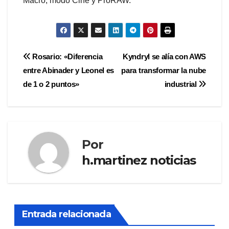
Macro, modo Cine y ProRAW.
Navegación
Rosario: «Diferencia
Kyndryl se alía con AWS
entre Abinader y Leonel es
para transformar la nube
de
de 1 o 2 puntos»
industrial
entradas
Por
h.martinez noticias
Entrada relacionada