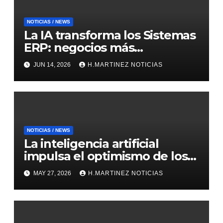
NOTICIAS / NEWS
La IA transforma los Sistemas
ERP: negocios más
inteligentes, predictivos y
JUN 14, 2026
H.MARTINEZ NOTICIAS
eficientes
NOTICIAS / NEWS
La inteligencia artificial
impulsa el optimismo de los
mercados internacionales
MAY 27, 2026
H.MARTINEZ NOTICIAS