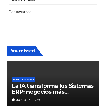
Contactarnos
You missed
NOTICIAS / NEWS
La IA transforma los Sistemas
ERP: negocios más
inteligentes, predictivos y
JUNIO 14, 2026
eficientes