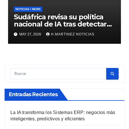
NOTICIAS / NEWS
Sudáfrica revisa su política
nacional de IA tras detectar
errores generados por
MAY 27, 2026
H.MARTINEZ NOTICIAS
inteligencia artificial
Entradas Recientes
La IA transforma los Sistemas ERP: negocios más
inteligentes, predictivos y eficientes