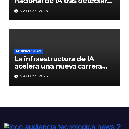
nacional de IA tras detectar
errores generados por
MAYO 27, 2026
inteligencia artificial
NOTICIAS / NEWS
La infraestructura de IA
acelera una nueva carrera
global de centros de datos
MAYO 27, 2026