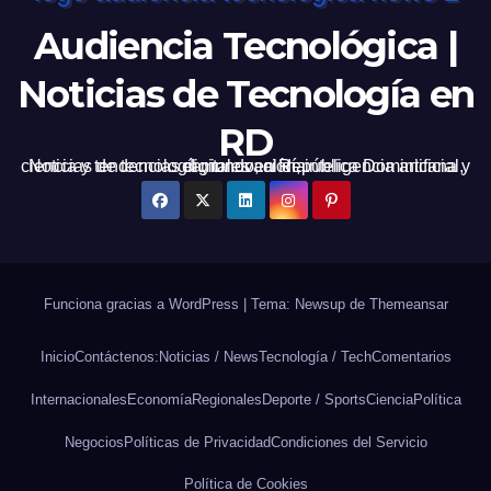
Audiencia Tecnológica |
Noticias de Tecnología en
RD
Noticias de tecnología, innovación, inteligencia artificial, ciencia y tendencias digitales en República Dominicana y el mundo, al día.
Funciona gracias a WordPress
|
Tema: Newsup de
Themeansar
Inicio
Contáctenos:
Noticias / News
Tecnología / Tech
Comentarios
Internacionales
Economía
Regionales
Deporte / Sports
Ciencia
Política
Negocios
Políticas de Privacidad
Condiciones del Servicio
Política de Cookies