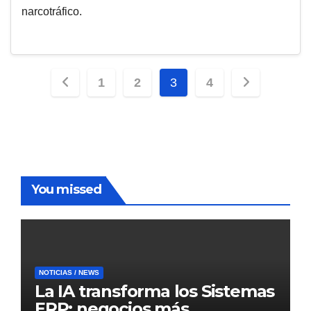
narcotráfico.
Paginación
1
2
3
4
de
entradas
You missed
NOTICIAS / NEWS
La IA transforma los Sistemas
ERP: negocios más