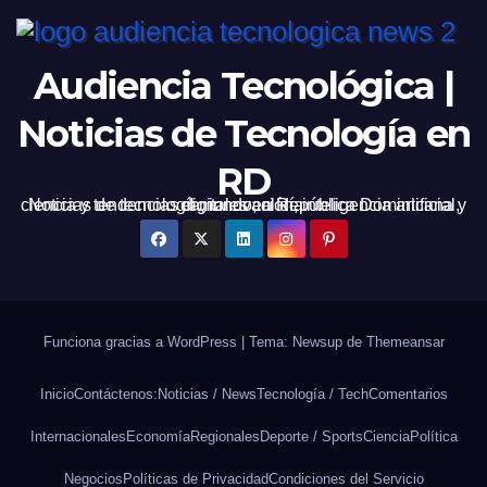
Audiencia Tecnológica |
Noticias de Tecnología en
RD
Noticias de tecnología, innovación, inteligencia artificial, ciencia y tendencias digitales en República Dominicana y el mundo, al día.
Funciona gracias a WordPress
|
Tema: Newsup de
Themeansar
Inicio
Contáctenos:
Noticias / News
Tecnología / Tech
Comentarios
Internacionales
Economía
Regionales
Deporte / Sports
Ciencia
Política
Negocios
Políticas de Privacidad
Condiciones del Servicio