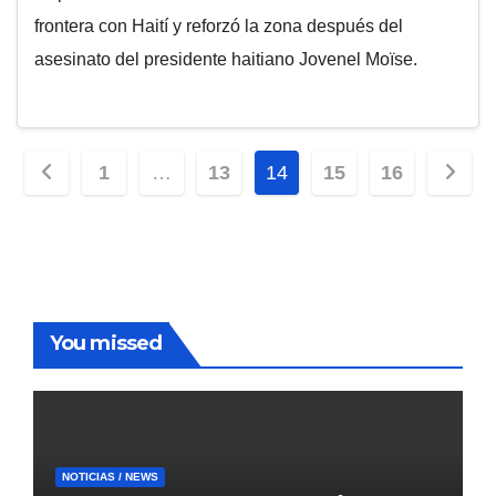
frontera con Haití y reforzó la zona después del
asesinato del presidente haitiano Jovenel Moïse.
Paginación
1
…
13
14
15
16
de
entradas
You missed
NOTICIAS / NEWS