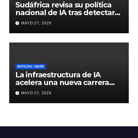
Sudáfrica revisa su política
nacional de IA tras detectar
errores generados por
MAYO 27, 2026
inteligencia artificial
NOTICIAS / NEWS
La infraestructura de IA
acelera una nueva carrera
global de centros de datos
MAYO 27, 2026