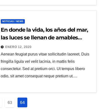
NOTICIAS / NEWS
En donde la vida, los años del mar,
las luces se llenan de amables
espíritus
ENERO 12, 2020
Aenean feugiat purus vitae sollicitudin laoreet. Duis
fringilla ligula vel velit lacinia, in mattis felis
consectetur. Sed at pretium orci. Ut tempus libero
odio, sit amet consequat neque pretium ut.…
ón
63
64