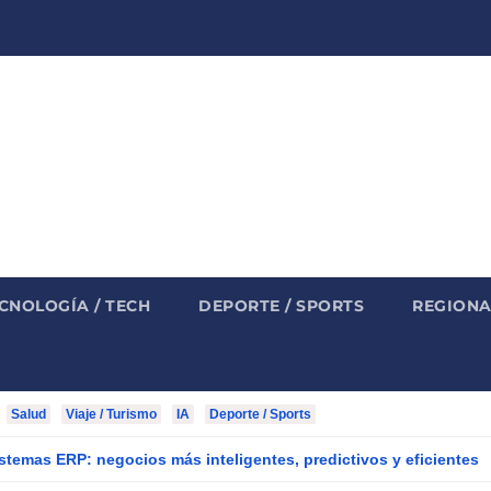
CNOLOGÍA / TECH
DEPORTE / SPORTS
REGIONA
Salud
Viaje / Turismo
IA
Deporte / Sports
istemas ERP: negocios más inteligentes, predictivos y eficientes