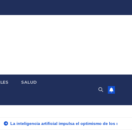
LES
SALUD
La inteligencia artificial impulsa el optimismo de los merca