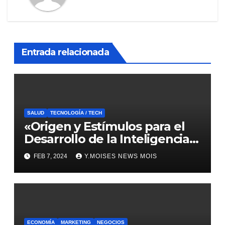
Entrada relacionada
SALUD
TECNOLOGÍA / TECH
«Origen y Estímulos para el
Desarrollo de la Inteligencia
en Niños Prodigio»
FEB 7, 2024
Y.MOISES NEWS MOIS
ECONOMÍA
MARKETING
NEGOCIOS