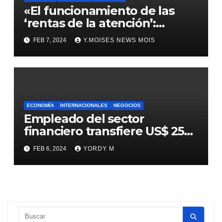
«El funcionamiento de las
‘rentas de la atención’:
explicación de la estrategia
FEB 7, 2024
Y.MOISES NEWS MOIS
de empresas como Amazon y
Google según tres
académicos».
ECONOMÍA
INTERNACIONALES
NEGOCIOS
Empleado del sector
financiero transfiere US$ 25
millones tras una
FEB 6, 2024
YORDY M
videollamada con un
supuesto ‘director financiero’
fraudulento.