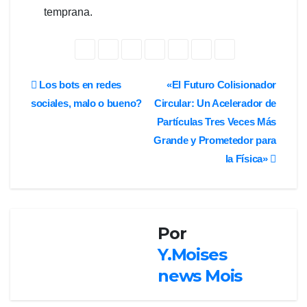
temprana.
Navegación
Los bots en redes
«El Futuro Colisionador
sociales, malo o bueno?
Circular: Un Acelerador de
de
Partículas Tres Veces Más
entradas
Grande y Prometedor para
la Física»
CIENCIA
CLUSTERSOFT
Por
COMENTARIOS
Y.Moises
HISPAMEDIA
INTERNACIONALES
news Mois
NOTICIAS
/ NEWS
SISTEMA
ERP