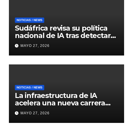
NOTICIAS / NEWS
Sudáfrica revisa su política
nacional de IA tras detectar
errores generados por
MAYO 27, 2026
inteligencia artificial
NOTICIAS / NEWS
La infraestructura de IA
acelera una nueva carrera
global de centros de datos
MAYO 27, 2026