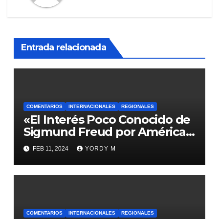
Entrada relacionada
COMENTARIOS
INTERNACIONALES
REGIONALES
«El Interés Poco Conocido de
Sigmund Freud por América
Latina: Explorando la
FEB 11, 2024
YORDY M
Fascinación del Padre del
Psicoanálisis»
COMENTARIOS
INTERNACIONALES
REGIONALES