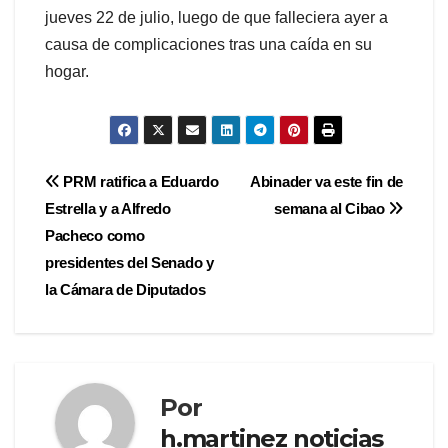
jueves 22 de julio, luego de que falleciera ayer a
causa de complicaciones tras una caída en su
hogar.
Navegación
PRM ratifica a Eduardo
Abinader va este fin de
Estrella y a Alfredo
semana al Cibao
de
Pacheco como
entradas
presidentes del Senado y
la Cámara de Diputados
Por
h.martinez noticias