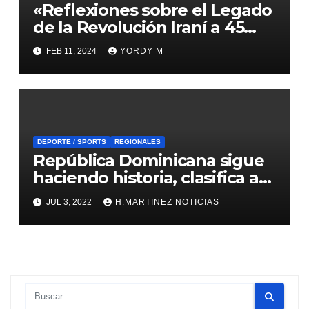
«Reflexiones sobre el Legado
de la Revolución Iraní a 45
Años de su Ocurrido: Un
FEB 11, 2024
YORDY M
Debate Complejo sobre el
Verdadero Significado de la
Libertad»
DEPORTE / SPORTS
REGIONALES
República Dominicana sigue
haciendo historia, clasifica a
Juegos Olímpicos
JUL 3, 2022
H.MARTINEZ NOTICIAS