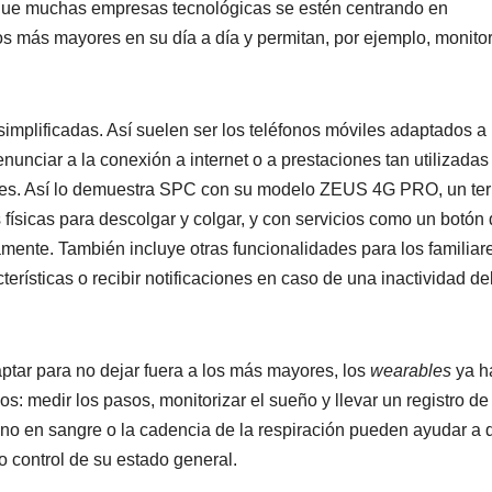
r que muchas empresas tecnológicas se estén centrando en
los más mayores en su día a día y permitan, por ejemplo, monitor
implificadas. Así suelen ser los teléfonos móviles adaptados a 
nunciar a la conexión a internet o a prestaciones tan utilizadas
les. Así lo demuestra SPC con su modelo ZEUS 4G PRO, un ter
 físicas para descolgar y colgar, y con servicios como un botón
ente. También incluye otras funcionalidades para los familiar
erísticas o recibir notificaciones en caso de una inactividad de
aptar para no dejar fuera a los más mayores, los
wearables
ya h
s: medir los pasos, monitorizar el sueño y llevar un registro de
geno en sangre o la cadencia de la respiración pueden ayudar a 
o control de su estado general.