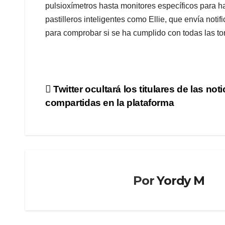
pulsioxímetros hasta monitores específicos para h
pastilleros inteligentes como Ellie, que envía noti
para comprobar si se ha cumplido con todas las t
Navegación
Twitter ocultará los titulares de las noti
compartidas en la plataforma
de
entradas
CIENCIA
CLUSTERSOFT
COMENTARIOS
HISPAMEDIA
Por
Yordy M
BOTS
INTERNACIONALES
IA
NOTICIAS
/ NEWS
NOTICIAS
/ NEWS
SISTEMA
ERP
RPA
TECNOLOGÍA
TECNOLO