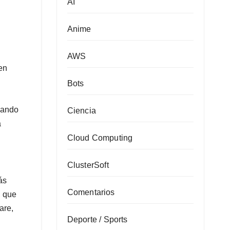
AI
Anime
AWS
en
Bots
sando
Ciencia
a
Cloud Computing
ClusterSoft
ás
Comentarios
, que
are,
Deporte / Sports