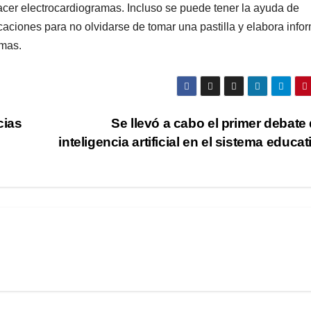
acer electrocardiogramas. Incluso se puede tener la ayuda de
ficaciones para no olvidarse de tomar una pastilla y elabora info
omas.
cias
Se llevó a cabo el primer debate 
inteligencia artificial en el sistema educa
AI
CIENCIA
NOTICIAS
/ NEWS
GÍA
TECNOLOGÍA