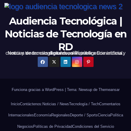
Audiencia Tecnológica |
Noticias de Tecnología en
RD
Noticias de tecnología, innovación, inteligencia artificial, ciencia y tendencias digitales en República Dominicana y el mundo, al día.
Funciona gracias a WordPress
|
Tema: Newsup de
Themeansar
Inicio
Contáctenos:
Noticias / News
Tecnología / Tech
Comentarios
Internacionales
Economía
Regionales
Deporte / Sports
Ciencia
Política
Negocios
Políticas de Privacidad
Condiciones del Servicio