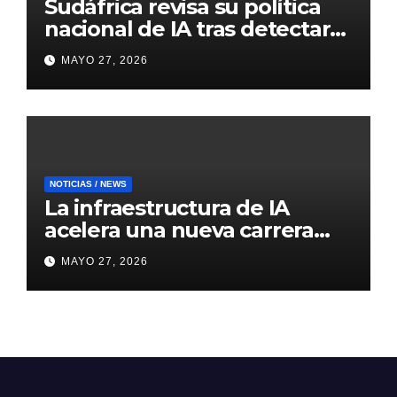
Sudáfrica revisa su política
nacional de IA tras detectar
errores generados por
MAYO 27, 2026
inteligencia artificial
NOTICIAS / NEWS
La infraestructura de IA
acelera una nueva carrera
global de centros de datos
MAYO 27, 2026