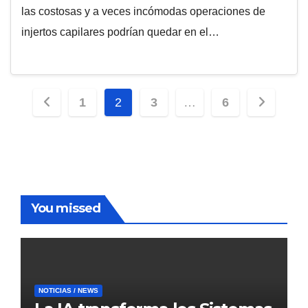
las costosas y a veces incómodas operaciones de
injertos capilares podrían quedar en el…
Paginación
1
2
3
…
6
de
entradas
You missed
NOTICIAS / NEWS