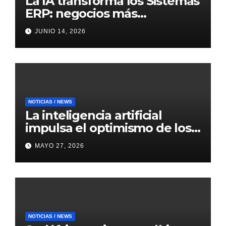
La IA transforma los Sistemas
ERP: negocios más
inteligentes, predictivos y
JUNIO 14, 2026
eficientes
NOTICIAS / NEWS
La inteligencia artificial
impulsa el optimismo de los
mercados internacionales
MAYO 27, 2026
NOTICIAS / NEWS