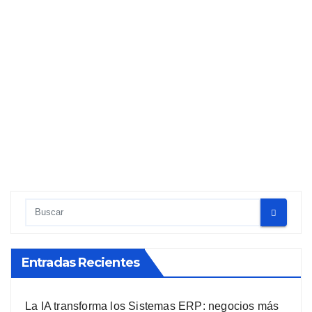
Com
enta
rios
Comentar
ios
Entradas Recientes
La IA transforma los Sistemas ERP: negocios más