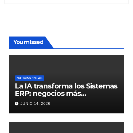
You missed
NOTICIAS / NEWS
La IA transforma los Sistemas
ERP: negocios más
inteligentes, predictivos y
JUNIO 14, 2026
eficientes