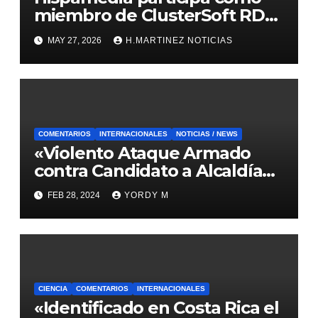
miembro de ClusterSoft RD
en CIbSE 2026
MAY 27, 2026
H.MARTINEZ NOTICIAS
COMENTARIOS
INTERNACIONALES
NOTICIAS / NEWS
«Violento Ataque Armado
contra Candidato a Alcaldía
en Michoacán, Región
FEB 28, 2024
YORDY M
Occidental de México»
CIENCIA
COMENTARIOS
INTERNACIONALES
«Identificado en Costa Rica el