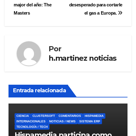
major del año: The
desesperado para cortarle
de
Masters
el gas a Europa.
entradas
Por
h.martinez noticias
Entrada relacionada
CIENCIA
CLUSTERSOFT
COMENTARIOS
HISPAMEDIA
INTERNACIONALES
NOTICIAS / NEWS
SISTEMA ERP
TECNOLOGÍA / TECH
Hispamedia participa como