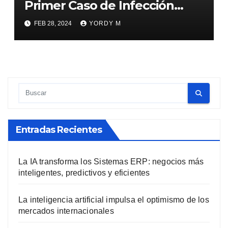
Primer Caso de Infección
Humana por Gusano
FEB 28, 2024
YORDY M
Barrenador»
Entradas Recientes
La IA transforma los Sistemas ERP: negocios más
inteligentes, predictivos y eficientes
La inteligencia artificial impulsa el optimismo de los
mercados internacionales